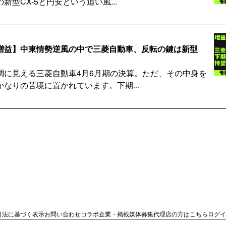
新型CX-5と円安という追い風...
増益】中東情勢逆風の中で三菱自動車、反転の鍵は新型
調に見える三菱自動車4月6月期の決算。ただ、その中身を
なりの苦境に置かれています。下期...
への道】Re:Nissan効果で1,570億円改...
赤字となった日産自動車。業績の黒字化に向けて、構造改革
を進めています。果たして26...
動車業界最新ニュース】
引法に基づく表示
お問い合わせ
コラボ企業・掲載媒体募集
代理店の方はこちら
ログイ
ニュース解説を発信するニュースレター、モビイマ！。先週の