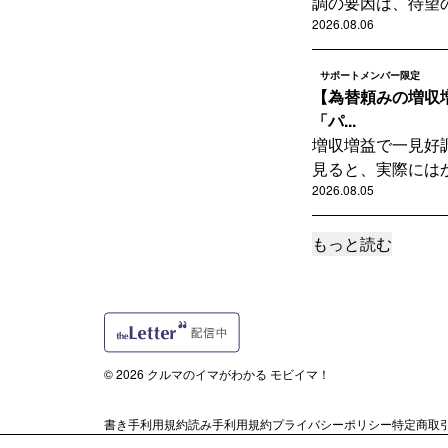
調の要因は、待望の
2026.08.06
サポートメンバー限定
【為替頼みの増収
「パ...
増収増益で一見好
見ると、実際にはか
2026.08.05
もっと読む
サポートメンバー限定
【見えてきた日産黒字化
2年連続で大幅な
「Re:Nissan」
2026.08.04
© 2026 クルマのイマがわかる モビイマ！
読者限定
【5分でわかる自
書き手利用規約
読み手利用規約
プライバシーポリシー
特定商取
自動車業界の最新