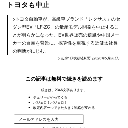
トヨタも中止
>トヨタ自動車が、高級車ブランド「レクサス」のセ
ダン型EV「LF-ZC」の量産モデル開発を中止するこ
とが明らかになった。EV世界販売の逆風や中国メー
カーの台頭を背景に、採算性を重視する近健太社長
の判断がにじむ。
> 出典: 日本経済新聞（2026年5月30日）
この記事は無料で続きを読めます
続きは、2346文字あります。
チェリーがやってくる
パジェロ！パジェロ！
改定内容一つでまた大きく戦略が変わる
無料で受け取る