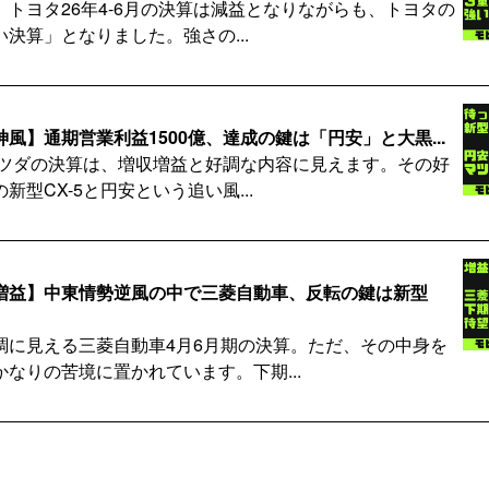
、トヨタ26年4-6月の決算は減益となりながらも、トヨタの
決算」となりました。強さの...
風】通期営業利益1500億、達成の鍵は「円安」と大黒...
のマツダの決算は、増収増益と好調な内容に見えます。その好
新型CX-5と円安という追い風...
増益】中東情勢逆風の中で三菱自動車、反転の鍵は新型
調に見える三菱自動車4月6月期の決算。ただ、その中身を
なりの苦境に置かれています。下期...
への道】Re:Nissan効果で1,570億円改...