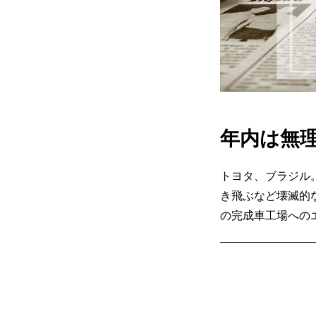
年内は無
トヨタ、ブラジル
き飛ぶなど壊滅的
の完成車工場への