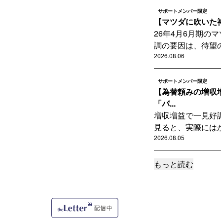
サポートメンバー限定
【マツダに吹いた神
26年4月6月期
調の要因は、待望の
2026.08.06
サポートメンバー限定
【為替頼みの増収
「パ...
増収増益で一見好
見ると、実際にはか
2026.08.05
もっと読む
サポートメンバー限定
【見えてきた日産黒字化
2年連続で大幅な
「Re:Nissan」
2026.08.04