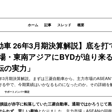
ホーム
記事
スレッド
概要
動車 26年3月期決算解説】底を打
戦場・東南アジアにBYDが迫り来
転の実力」
年3月期決算解説。まずは三菱自動車から。主力市場のASEA
ける中で、今期業績はいかなるものになったのか。その詳細を
サポートメンバー限定
で純損益が赤字に転落していた三菱自動車。通期ではかろうじて
けられず、苦しい着地
となりました。主力市場・ASEANの回