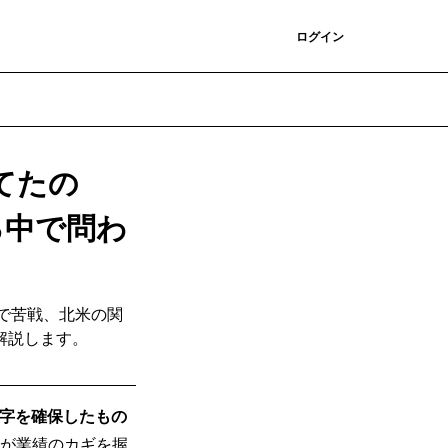
登録
ログイン
てたの
る中で問わ
Nで苦戦、北米の関
解説します。
黒字を確保したもの
復が業績のカギを握