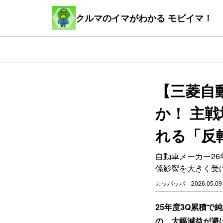
クルマのイマがわかる モビイマ！
【三菱自
か！ 主
れる「反
自動車メーカー26
係影響を大きく受
カッパッパ
2026.05.09
25年度3Q累積
の、大幅減益が避