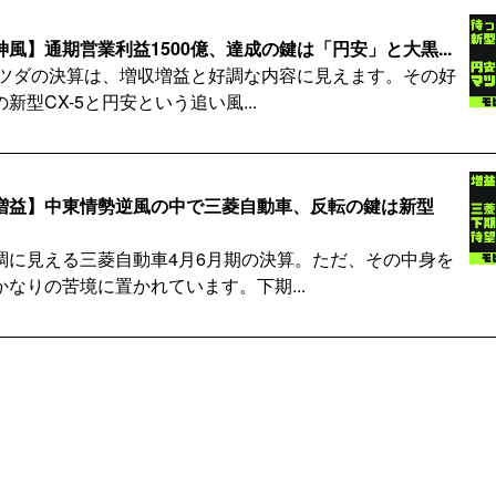
風】通期営業利益1500億、達成の鍵は「円安」と大黒...
のマツダの決算は、増収増益と好調な内容に見えます。その好
新型CX-5と円安という追い風...
増益】中東情勢逆風の中で三菱自動車、反転の鍵は新型
調に見える三菱自動車4月6月期の決算。ただ、その中身を
なりの苦境に置かれています。下期...
への道】Re:Nissan効果で1,570億円改...
赤字となった日産自動車。業績の黒字化に向けて、構造改革
を進めています。果たして26...