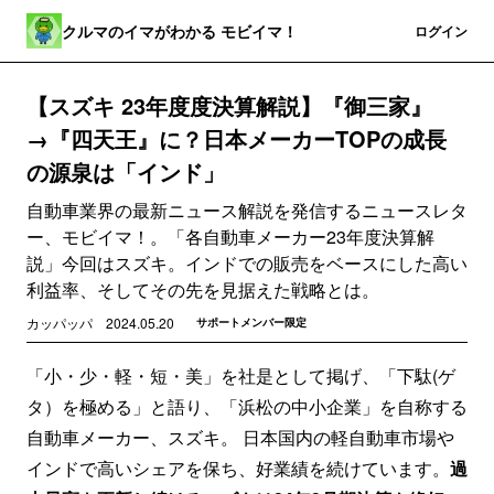
クルマのイマがわかる モビイマ！
登録
ログイン
【スズキ 23年度度決算解説】『御三家』
→『四天王』に？日本メーカーTOPの成長
の源泉は「インド」
自動車業界の最新ニュース解説を発信するニュースレタ
ー、モビイマ！。「各自動車メーカー23年度決算解
説」今回はスズキ。インドでの販売をベースにした高い
利益率、そしてその先を見据えた戦略とは。
カッパッパ
2024.05.20
サポートメンバー限定
「小・少・軽・短・美」を社是として掲げ、「下駄(ゲ
タ）を極める」と語り、「浜松の中小企業」を自称する
自動車メーカー、スズキ。 日本国内の軽自動車市場や
インドで高いシェアを保ち、好業績を続けています。
過