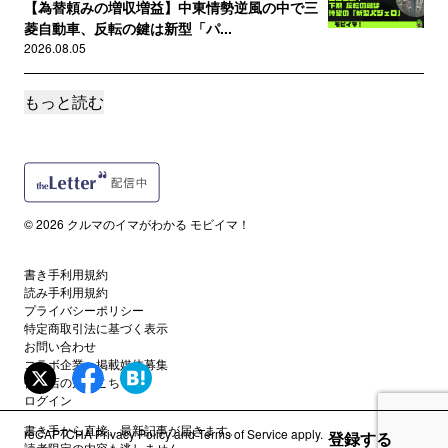
【為替頼みの増収増益】中東情勢逆風の中で三
菱自動車、反転の鍵は新型「パ...
2026.08.05
もっと読む
サポートメンバー限定
【見えてきた日産黒字化への道】Re:Nissan効
果で1,570億円改...
2026.08.04
読者限定
© 2026 クルマのイマがわかる モビイマ！
【5分でわかる自動車業界最新ニュース】
2026.08.03
書き手利用規約
読み手利用規約
サポートメンバー限定
プライバシーポリシー
【選ばれたのは『吉利』でした】FordがBYDで
特定商取引法に基づく表示
もチェリーでもなく『吉...
お問い合わせ
コラボ企業・掲載媒体募集
2026.07.31
代理店の方はこちら
ログイン
サポートメンバー限定
書き手から直接、最新記事が届きます。
reCAPTCHA
Privacy Policy
and
Terms of Service
apply.
48万台売って営業利益率1.4%、テスラが"わざ
登録する
読者限定の内容も逃しません。