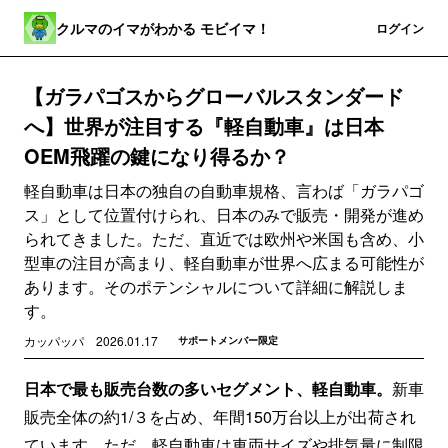
クルマのイマがわかる モビイマ！
登録
ログイン
【ガラパゴスからグローバルスタンダード
へ】世界が注目する『軽自動車』は日本
OEM飛躍の鍵になり得るか？
軽自動車は日本の独自の自動車規格、言わば「ガラパゴ
ス」として位置付けられ、日本のみで販売・開発が進め
られてきました。ただ、直近では欧州や米国も含め、小
型車の注目が高まり、軽自動車が世界へ広まる可能性が
あります。そのポテンシャルについて詳細に解説しま
す。
カッパッパ
2026.01.17
サポートメンバー限定
日本で最も販売台数の多いセグメント、軽自動車。
新車
販売全体の約1/３を占め、年間150万台以上が出荷され
ています。ただ、軽自動車は車両サイズや排気量に制限